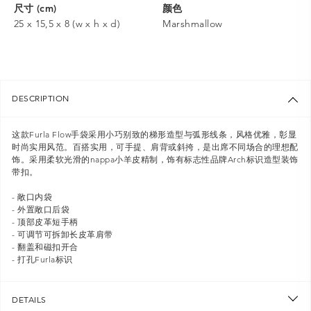
尺寸 (cm)
颜色
25 x 15,5 x 8 (w x h x d)
Marshmallow
DESCRIPTION
这款Furla Flow手袋采用小巧别致的梯形造型与弧形线条，风格优雅，彰显
时尚实用风范。百搭实用，可手提、肩背或斜挎，是出席不同场合的理想配
饰。采用柔软光滑的nappa小羊皮精制，饰有标志性品牌Arch标识造型装饰
带扣。
- 敞口内袋
- 外置敞口后袋
- 顶部皮革短手柄
- 可调节可拆卸长皮革肩带
- 翻盖和磁扣开合
- 打孔Furla标识
DETAILS