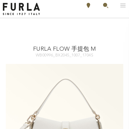
FURLA FLOW 手提包 M
WB00996_BX2045_1007_1704S