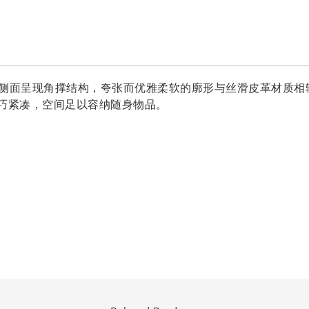
梯形造型，侧面呈现角撑结构，夸张而优雅柔软的廓形与丝滑皮革材
巧紧凑，空间足以容纳随身物品。