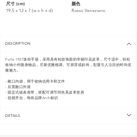
尺寸 (cm)
颜色
19,5 x 12 x 7 (w x h x d)
Rosso Veneziano
DESCRIPTION
Furla 1927迷你手袋，采用具有粒纹饰面的华丽印花皮革，尺寸适中，轻松
收纳小件随身物品，尽展优雅格调。可肩背或斜挎，彰显引人注目的时尚优
雅魅力。
- 敞口内袋，用于收纳信用卡和文件
- 后置敞口外袋
- 固定式链条肩带，搭配可调节同色系皮革垫肩
- 扭锁开合，饰有品牌Arch标识
DETAILS