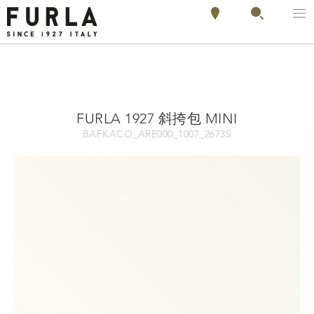
FURLA 1927 斜挎包 MINI
BAFKACO_ARE000_1007_2673S